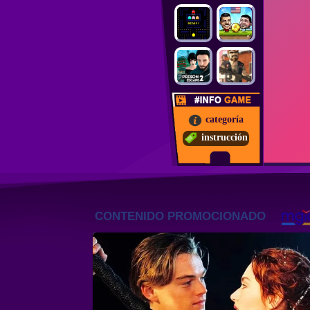
categoría
instrucción