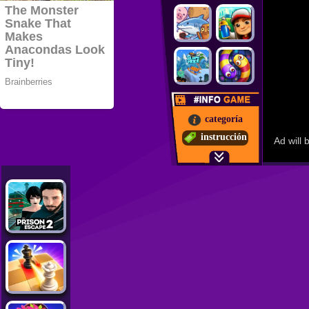
categoría
instrucción