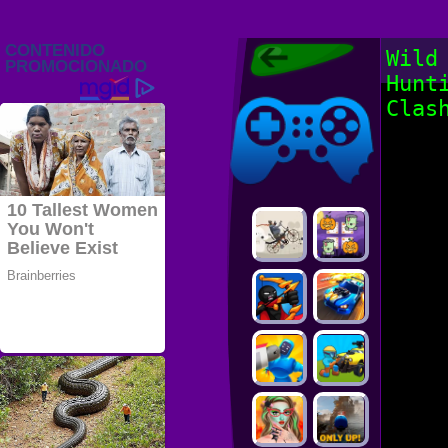
Juegos Friv
Wild
2022, Juegos
Hunt
Gratis, FRIV
Juegos Friv
2022
Clas