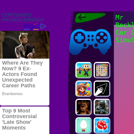
Juegos Friv
Mr
2022, Juegos
Reck
Gratis, FRIV
Juegos Friv
2022
Car 
Simu