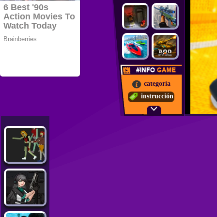
categoría
instrucción