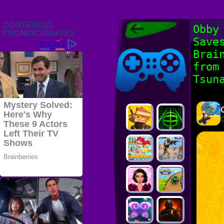
Juegos Friv
Obby
2022, Juegos
Save
Gratis, FRIV
Juegos Friv
2022
Brai
from
Tsun