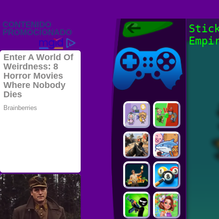
Juegos Friv
Stic
2022, Juegos
Empi
Gratis, FRIV
Juegos Friv
2022