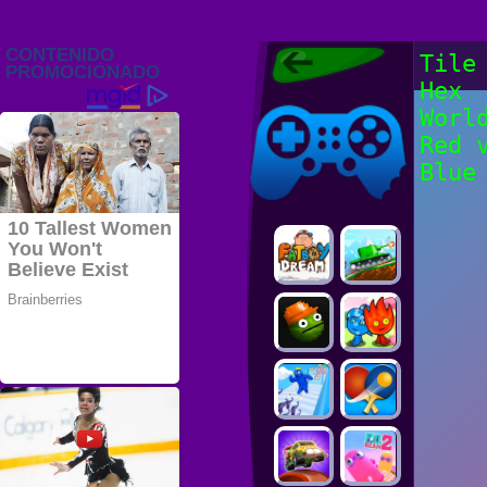
Juegos Friv
Tile
2022, Juegos
Hex
Gratis, FRIV
Juegos Friv
2022
Worl
Red 
Blue