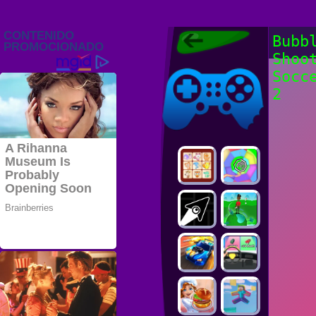
Juegos Friv
Bubb
2022, Juegos
Shoo
Gratis, FRIV
Juegos Friv
2022
Socc
2