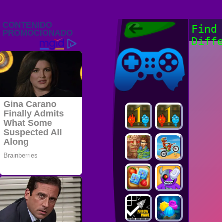
Juegos Friv
Find
2022, Juegos
Diff
Gratis, FRIV
Juegos Friv
2022