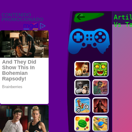
Juegos Friv
Arti
2022, Juegos
Vs T
Gratis, FRIV
Juegos Friv
2022