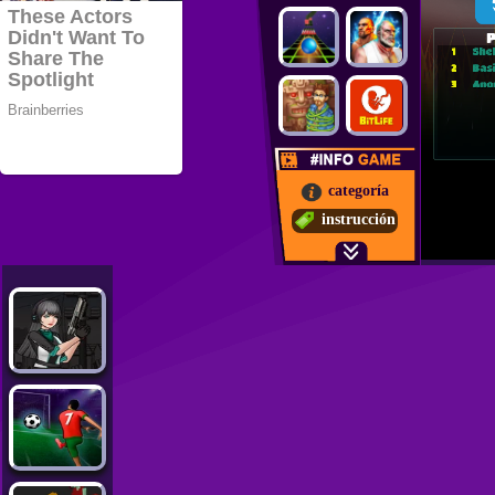
categoría
instrucción