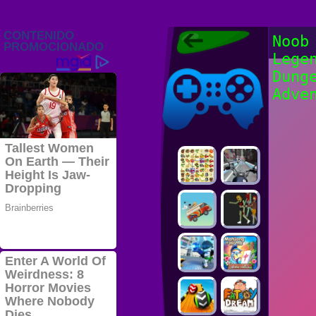
Juegos Friv
Noob
2022, Juegos
Lege
Gratis, FRIV
Juegos Friv
2022
Dung
Adve