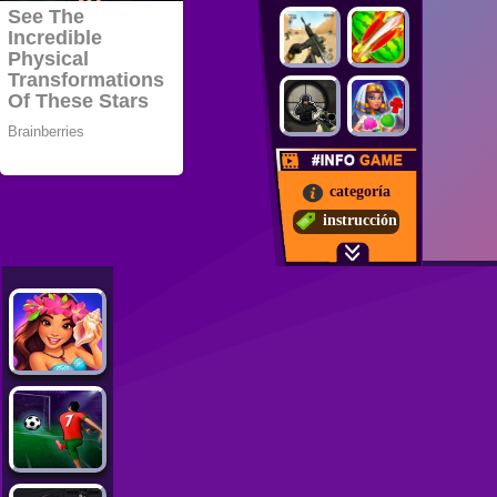
categoría
instrucción