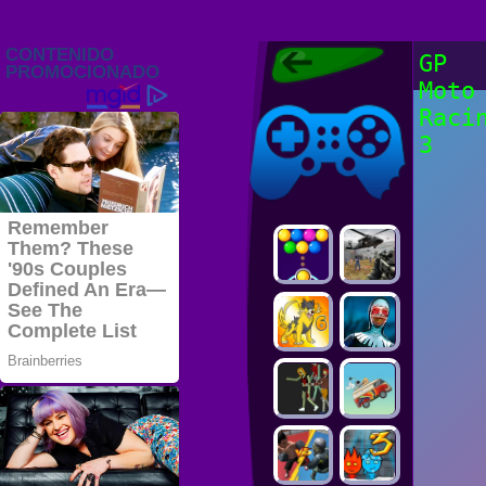
Juegos Friv
GP
2022, Juegos
Moto
Gratis, FRIV
Juegos Friv
2022
Raci
3