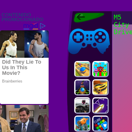
Juegos Friv
M5
2022, Juegos
City
Gratis, FRIV
Juegos Friv
2022
Driv