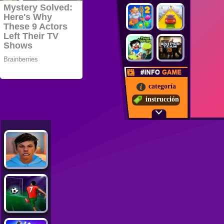
categoría
instrucción