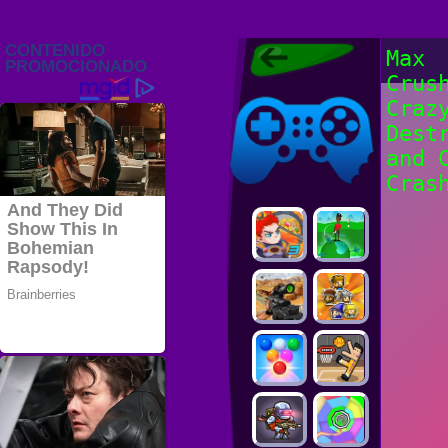
Juegos Friv
Max
2022, Juegos
Crus
Gratis, FRIV
Juegos Friv
2022
Craz
Dest
and 
Cras