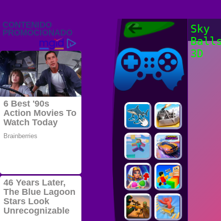
Juegos Friv
Sky
2022, Juegos
Ball
Gratis, FRIV
Juegos Friv
2022
3D