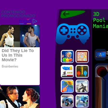
Juegos Friv
3D
2022, Juegos
Pool
Gratis, FRIV
Juegos Friv
2022
Mani