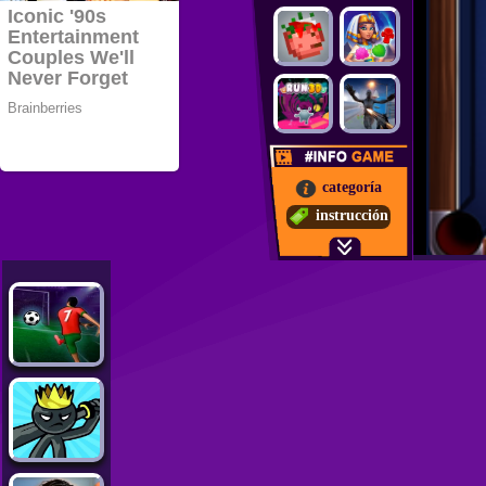
categoría
instrucción