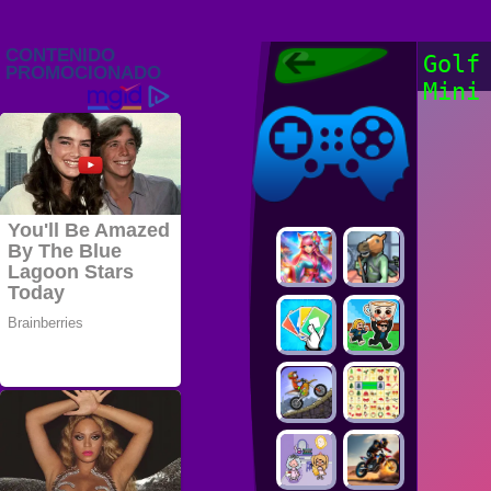
Juegos Friv
Golf
2022, Juegos
Mini
Gratis, FRIV
Juegos Friv
2022