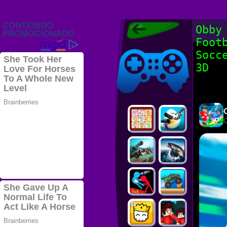
Juegos Friv
Obby
2022, Juegos
Foot
Gratis, FRIV
Juegos Friv
2022
Socc
3D