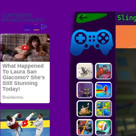
Juegos Friv
Slin
2022, Juegos
Gratis, FRIV
Juegos Friv
2022