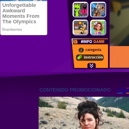
categoría
instrucción