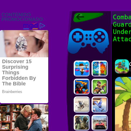
Juegos Friv
Comb
2022, Juegos
Guar
Gratis, FRIV
Juegos Friv
2022
Unde
Atta