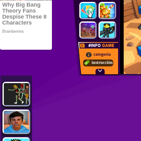
categoría
instrucción