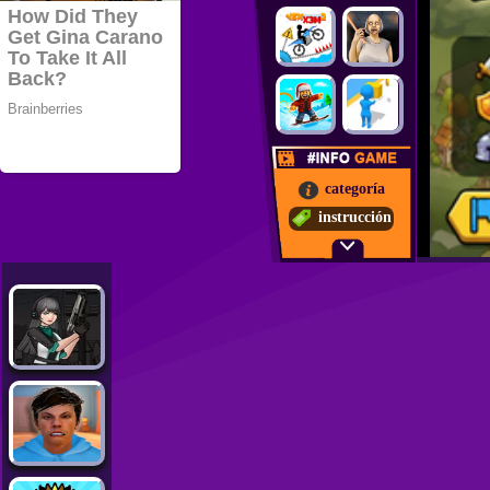
categoría
instrucción