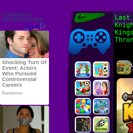
Juegos Friv
Last
2022, Juegos
Knig
Gratis, FRIV
Juegos Friv
2022
King
Thro