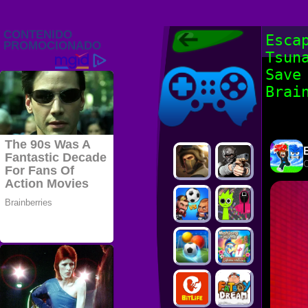
Juegos Friv
Esca
2022, Juegos
Tsun
Gratis, FRIV
Juegos Friv
2022
Save
Brai