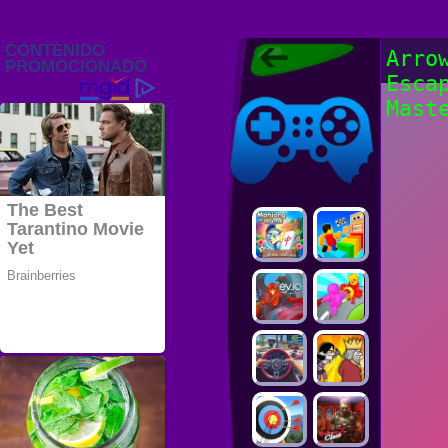
Juegos Friv
Arro
2022, Juegos
Esca
Gratis, FRIV
Juegos Friv
2022
Mast