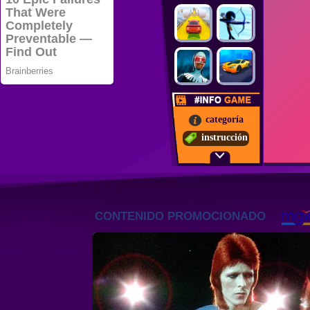
categoría
instrucción