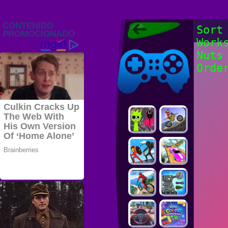
Juegos Friv
Sort
2022, Juegos
Work
Gratis, FRIV
Juegos Friv
2022
Nuts
Orde