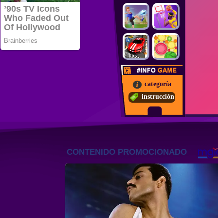
categoría
instrucción