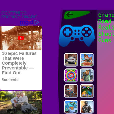
Juegos Friv
Gran
2022, Juegos
Road
Gratis, FRIV
Juegos Friv
2022
Real
Shoo
Guns