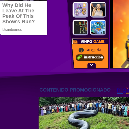
categoría
instrucción