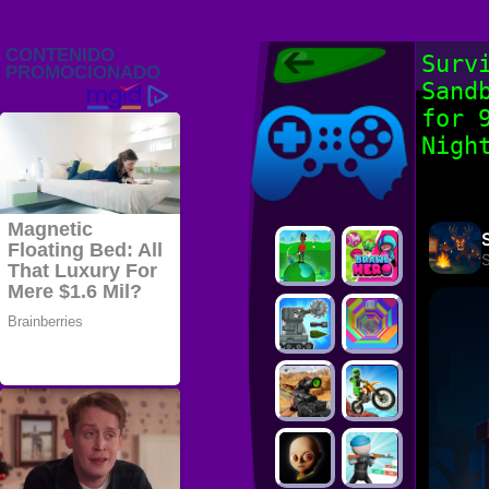
Juegos Friv
Surv
2022, Juegos
Sand
Gratis, FRIV
Juegos Friv
2022
for 
Nigh