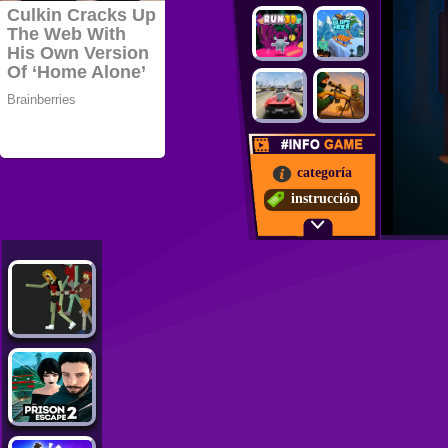
categoría
instrucción