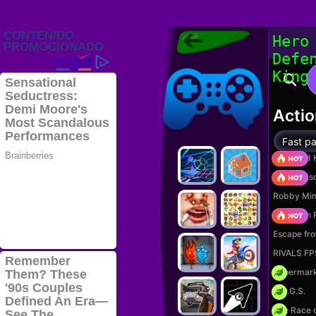
Juegos Friv
Hero
2022, Juegos
Defe
Gratis, FRIV
Juegos Friv
2022
King