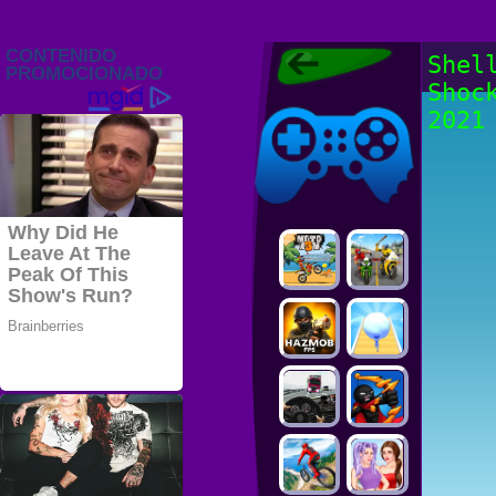
Juegos Friv
Shel
2022, Juegos
Shoc
Gratis, FRIV
Juegos Friv
2022
2021