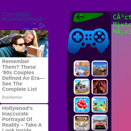
Juegos Friv
CÃ³c
2022, Juegos
Mixt
Gratis, FRIV
Juegos Friv
2022
MÃ¡x