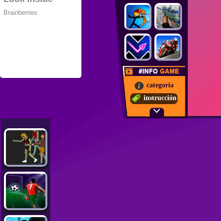
categoría
instrucción