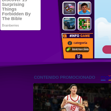
categoría
instrucción