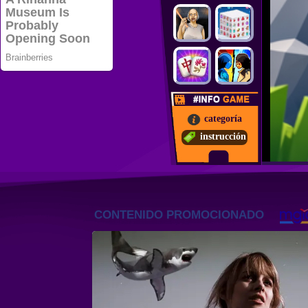
categoría
instrucción