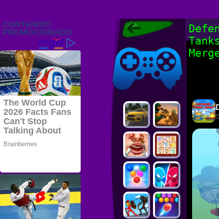
Juegos Friv
Defe
2022, Juegos
Tank
Gratis, FRIV
Juegos Friv
2022
Merg