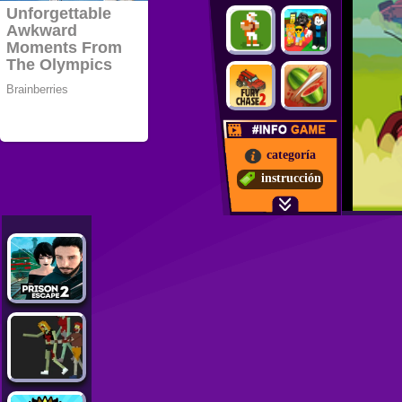
categoría
instrucción