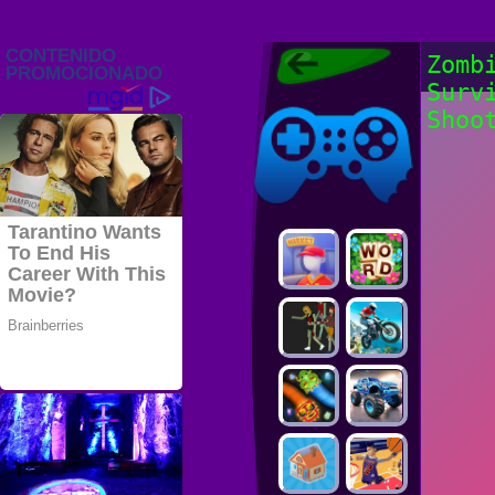
Juegos Friv
Zomb
2022, Juegos
Surv
Gratis, FRIV
Juegos Friv
2022
Shoo