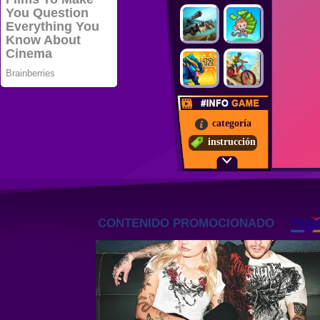
categoría
instrucción